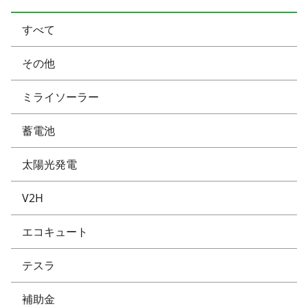
すべて
その他
ミライソーラー
蓄電池
太陽光発電
V2H
エコキュート
テスラ
補助金