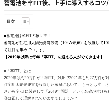
蓄電池を卒FIT後、上手に導入するコツ/
目次
■蓄電池は卒
FIT
の救世主！
蓄電池が住宅用太陽光発電設備（
10kW
未満）を設置して
10
て注目を集めています。
【
2019
年以降は毎年「卒
FIT
」を迎える人がでてきます】
■「卒FIT」とは
2020年は約20万件が「卒FIT」対象で2021年も約27万件
住宅用太陽光発電を設置した家庭において、もっとも注目さ
さから卒FITに関連して「2019年問題」という名称が付け
容は正しく理解されていますでしょうか？