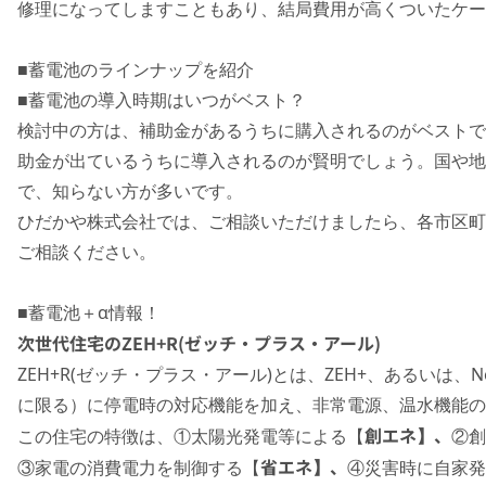
修理になってしますこともあり、結局費用が高くついたケー
■蓄電池のラインナップを紹介
■蓄電池の導入時期はいつがベスト？
検討中の方は、補助金があるうちに購入されるのがベストで
助金が出ているうちに導入されるのが賢明でしょう。国や地
で、知らない方が多いです。
ひだかや株式会社では、ご相談いただけましたら、各市区町
ご相談ください。
■蓄電池＋α情報！
次世代住宅のZEH+R(ゼッチ・プラス・アール)
ZEH+R(ゼッチ・プラス・アール)とは、ZEH+、あるいは、N
に限る）に停電時の対応機能を加え、非常電源、温水機能の
創エネ】、
この住宅の特徴は、①太陽光発電等による【
②創
省エネ】、
③家電の消費電力を制御する【
④災害時に自家発