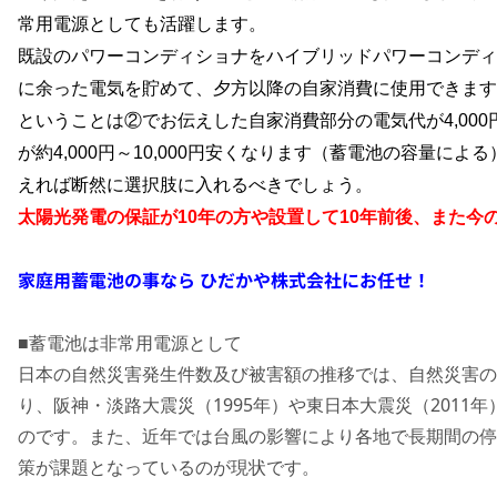
常用電源としても活躍します。
既設のパワーコンディショナをハイブリッドパワーコンディ
に余った電気を貯めて、夕方以降の自家消費に使用できます
ということは②でお伝えした自家消費部分の電気代が
4,000
が約
4,000
円～
10,000
円安くなります（蓄電池の容量による
えれば断然に選択肢に入れるべきでしょう。
太陽光発電の保証が
10
年の方や設置して
10
年前後、また今
家庭用蓄電池の事なら ひだかや株式会社にお任せ！
■蓄電池は非常用電源として
日本の自然災害発生件数及び被害額の推移では、自然災害の
り、阪神・淡路大震災（1995年）や東日本大震災（2011
のです。また、近年では台風の影響により各地で長期間の停
策が課題となっているのが現状です。