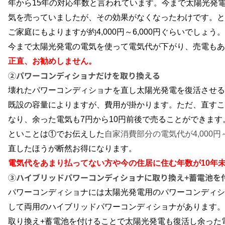
年から
15
年の対応年数と言われています。今まで太陽光発
気を売っていましたが、その効果がなくなったわけです。と
ご家庭にもよりますが約
4,000
円～
6,000
円ぐらいでしょう。
今まで太陽光発電の電気を使って電気代が下がり、売電もあ
正直、お勧めしません。
②パワーコンディショナだけを取り換える
壊れたパワーコンディショナを直し太陽光発電を復活させる
既設の容量によりますが、費用が掛かります。ただ、直すこ
なり、余った電気も
7
円から
10
円前後で売ることができます
といことは①でお伝えした
自家消費部分の電気代が
4,000
円
直したほうが断然お得になります。
電気代をあまり払ってない方や今の住居に住む年数が
10
年
③ハイブリッドパワーコンディショナに取り換え+蓄電池を
パワーコンディショナには太陽光発電用のパワーコンディシ
して両用のハイブリッドパワーコンディショナがあります。
取り換え
+
蓄電池を付けることで太陽光発電も復活し余った