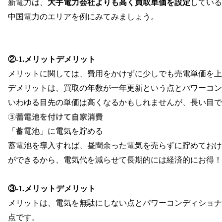
新電力は、
大手電力会社よりも高く買取単価を設定
している
中国電力のエリアを例にみてみましょう。
②
-1.
メリットデメリット
メリットに関しては、費用をかけずに少しでも売電単価を上
デメリットは、買取の年数が一年更新という点とパワーコン
いわゆる目先の単価は高くなるかもしれませんが、長い目で
③蓄電池を付けて自家消費
「蓄電池」に電気を貯める
蓄電池を導入すれば、昼間余った電気を売らずに貯めておけ
ができるから、電気代を減らせて長期的には経済的にお得！
③
-1.
メリットデメリット
メリットは、電気を無駄にしない点とパワーコンディショナ
点です。