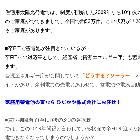
住宅用太陽光発電では、制度が開始した
2009
年から
10
年後
のご家庭がでてきまして、全国で約
53
万件。この状況が「
2
るご家庭があります。
■卒
FIT
で蓄電池が注目されているが・・・
卒
FIT
への対応策として、経産省（資源エネルギー庁）も蓄
ます。
どうする？ソーラー
資源エネルギー庁が公開している「
」と
イトがあり、余剰電力の売電とあわせて、蓄電池や電気自動
家庭用蓄電池の事なら ひだかや株式会社にお任せ！
■買取期間満了(卒FIT)後の3つの選択肢
では、この2019年問題と言われている状況で卒FITを迎
電できなくなってしまうのでしょうか？