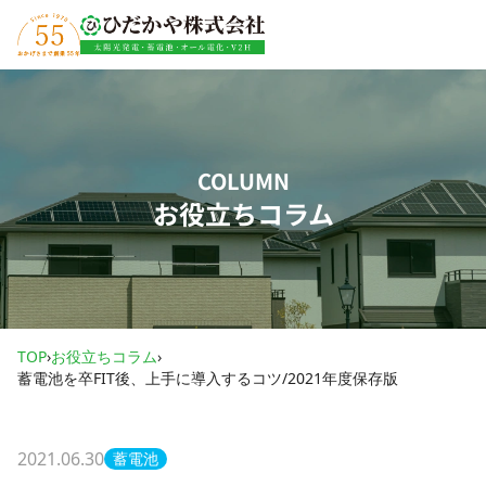
内容をスキップ
COLUMN
お役立ちコラム
TOP
›
お役立ちコラム
›
蓄電池を卒FIT後、上手に導入するコツ/2021年度保存版
2021.06.30
蓄電池