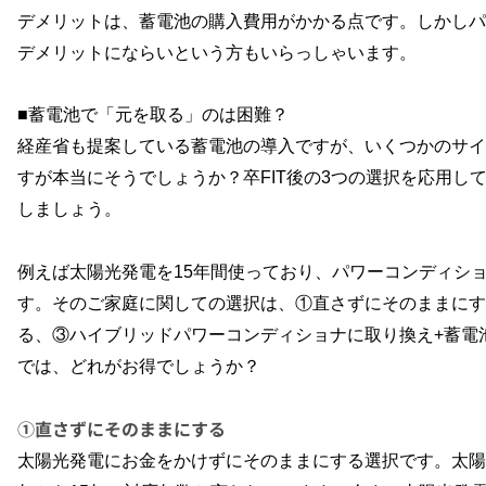
デメリットは、蓄電池の購入費用がかかる点です。しかしパ
デメリットにならいという方もいらっしゃいます。
■蓄電池で「元を取る」のは困難？
経産省も提案している蓄電池の導入ですが、いくつかのサイ
すが本当にそうでしょうか？卒
FIT
後の
3
つの選択を応用し
しましょう。
例えば太陽光発電を
15
年間使っており、パワーコンディシ
す。そのご家庭に関しての選択は、①直さずにそのままにす
る、③ハイブリッドパワーコンディショナに取り換え
+
蓄電
では、どれがお得でしょうか？
①直さずにそのままにする
太陽光発電にお金をかけずにそのままにする選択です。太陽