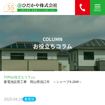
内容をスキップ
MENU
COLUMN
お役立ちコラム
TOP
›
お役立ちコラム
›
蓄電池設置工事 岡山県浅口市 ～シャープ4.2kW～
2020.04.23
蓄電池