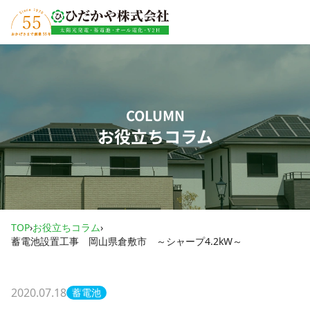
内容をスキップ
COLUMN
お役立ちコラム
TOP
›
お役立ちコラム
›
蓄電池設置工事 岡山県倉敷市 ～シャープ4.2kW～
2020.07.18
蓄電池