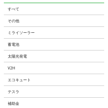
すべて
その他
ミライソーラー
蓄電池
太陽光発電
V2H
エコキュート
テスラ
補助金