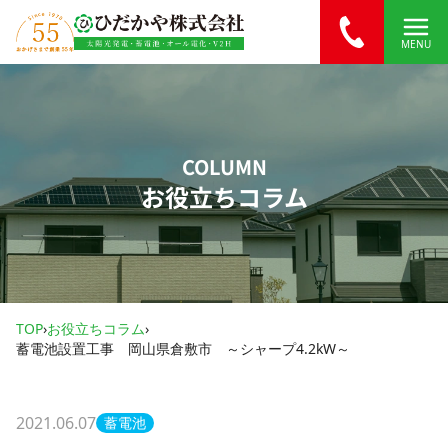
内容をスキップ
MENU
COLUMN
お役立ちコラム
TOP
›
お役立ちコラム
›
蓄電池設置工事 岡山県倉敷市 ～シャープ4.2kW～
2021.06.07
蓄電池