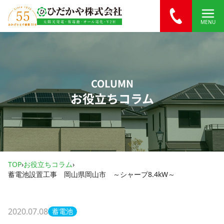
内容をスキップ
MENU
COLUMN
お役立ちコラム
TOP
›
お役立ちコラム
›
蓄電池設置工事 岡山県岡山市 ～シャープ8.4kW～
2020.07.08
蓄電池