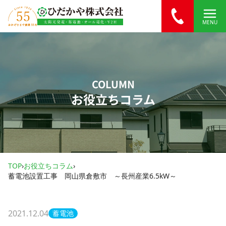
内容をスキップ
MENU
COLUMN
お役立ちコラム
TOP
›
お役立ちコラム
›
蓄電池設置工事 岡山県倉敷市 ～長州産業6.5kW～
2021.12.04
蓄電池