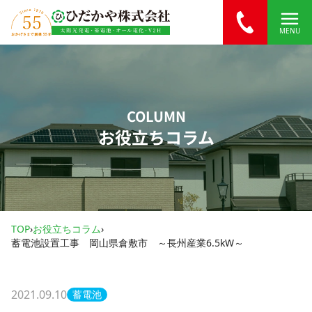
内容をスキップ
MENU
COLUMN
お役立ちコラム
TOP
›
お役立ちコラム
›
蓄電池設置工事 岡山県倉敷市 ～長州産業6.5kW～
2021.09.10
蓄電池