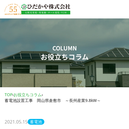
内容をスキップ
COLUMN
お役立ちコラム
TOP
›
お役立ちコラム
›
蓄電池設置工事 岡山県倉敷市 ～長州産業9.8kW～
2021.05.15
蓄電池