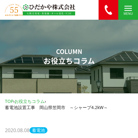
内容をスキップ
MENU
COLUMN
お役立ちコラム
TOP
›
お役立ちコラム
›
蓄電池設置工事 岡山県笠岡市 ～シャープ4.2kW～
2020.08.08
蓄電池