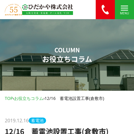
内容をスキップ
MENU
COLUMN
お役立ちコラム
TOP
›
お役立ちコラム
›
12/16 蓄電池設置工事(倉敷市)
2019.12.16
蓄電池
12/16 蓄電池設置工事(倉敷市)