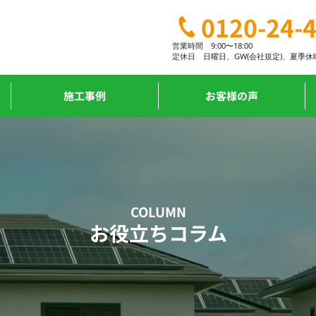
0120-24-
営業時間 9:00〜18:00
定休日
日曜日、
GW(会社規定)、
夏季休
施工事例
お客様の声
COLUMN
お役立ちコラム