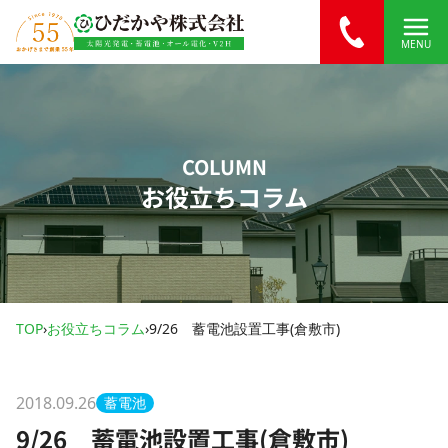
内容をスキップ
MENU
COLUMN
お役立ちコラム
TOP
›
お役立ちコラム
›
9/26 蓄電池設置工事(倉敷市)
2018.09.26
蓄電池
9/26 蓄電池設置工事(倉敷市)