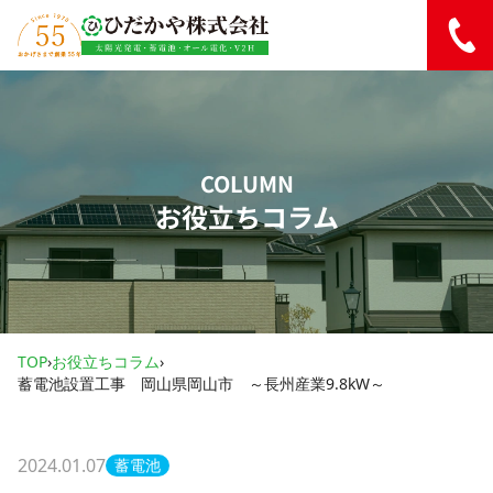
内容をスキップ
COLUMN
お役立ちコラム
TOP
›
お役立ちコラム
›
蓄電池設置工事 岡山県岡山市 ～長州産業9.8kW～
2024.01.07
蓄電池