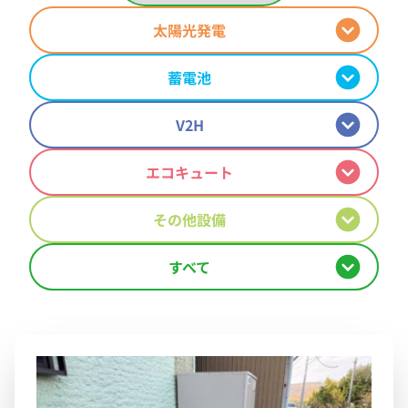
太陽光発電
蓄電池
V2H
エコキュート
その他設備
すべて