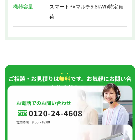
機器容量
スマートPVマルチ9.8kWh特定負
荷
ご相談・お見積りは
無料
です。お気軽にお問い合
わせください。
お電話でのお問い合わせ
0120-24-4608
営業時間
9:00〜18:00
定休日
日曜日、
GW(会社規定)、
夏季休暇、
年末年始