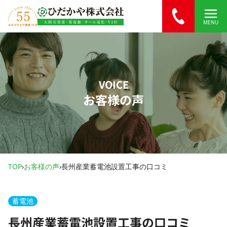
内容をスキップ
MENU
VOICE
お客様の声
TOP
›
お客様の声
›
長州産業蓄電池設置工事の口コミ
蓄電池
長州産業蓄電池設置工事の口コミ