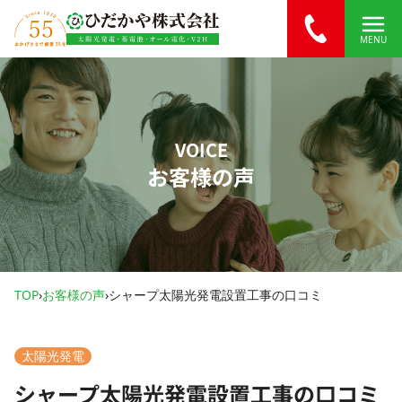
内容をスキップ
MENU
VOICE
お客様の声
TOP
›
お客様の声
›
シャープ太陽光発電設置工事の口コミ
太陽光発電
シャープ太陽光発電設置工事の口コミ