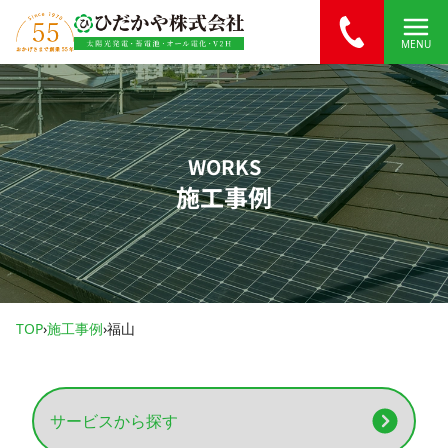
内容をスキップ
MENU
WORKS
施工事例
TOP
›
施工事例
›
福山