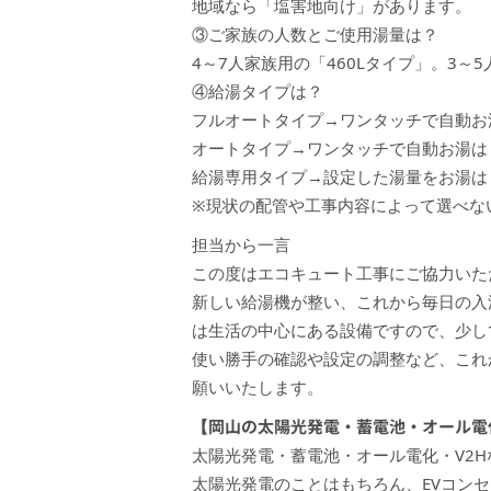
地域なら「塩害地向け」があります。
③ご家族の人数とご使用湯量は？
4～7人家族用の「460Lタイプ」。3～5
④給湯タイプは？
フルオートタイプ→ワンタッチで自動お
オートタイプ→ワンタッチで自動お湯は
給湯専用タイプ→設定した湯量をお湯は
※現状の配管や工事内容によって選べな
担当から一言
この度はエコキュート工事にご協力いた
新しい給湯機が整い、これから毎日の入
は生活の中心にある設備ですので、少し
使い勝手の確認や設定の調整など、これ
願いいたします。
【岡山の太陽光発電・蓄電池・オール電化
太陽光発電・蓄電池・オール電化・V2
太陽光発電のことはもちろん、EVコン