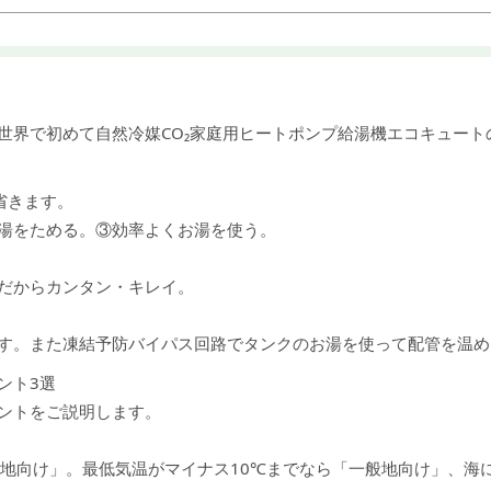
に世界で初めて自然冷媒CO₂家庭用ヒートポンプ給湯機エコキュート
省きます。
湯をためる。③効率よくお湯を使う。
だからカンタン・キレイ。
す。また凍結予防バイパス回路でタンクのお湯を使って配管を温め
ント3選
ントをご説明します。
冷地向け」。最低気温がマイナス10℃までなら「一般地向け」、海