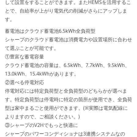
して設置をすることができます。またHEMSを活用するこ
とで、自給率が上がり電気代の削減がさらにアップしま
す。
蓄電池はクラウド蓄電池6.5kWh全負荷型
シャープのクラウド蓄電池は消費電力や設置場所に合わせ
て選ぶことが可能です。
①豊富な蓄電容量
クラウド蓄電池の容量は、6.5kWh、7.7kWh、9.5kWh、
13.0kWh、15.4kWhがあります。
②選べる停電対応
停電対応には特定負荷型と全負荷型のどちらかが選べま
す。特定負荷型は停電時に特定の箇所が使用でき、全負荷
型は家中まるごと使用ができます。(※実際は電気配線に
よりますので、ご相談ください。)
③シャープのV2Hでもっと快適に
シャープのパワーコンディショナは3連携システムなの