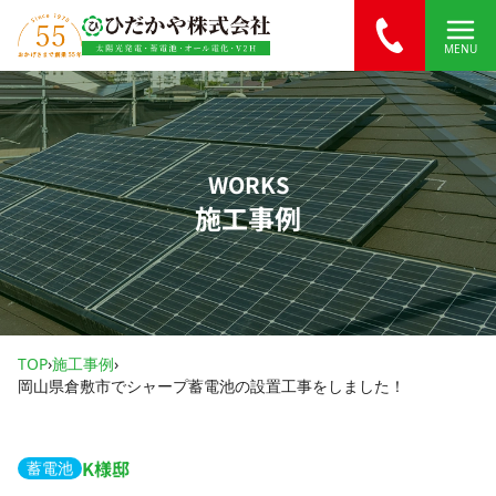
内容をスキップ
MENU
WORKS
施工事例
TOP
›
施工事例
›
岡山県倉敷市でシャープ蓄電池の設置工事をしました！
K様邸
蓄電池