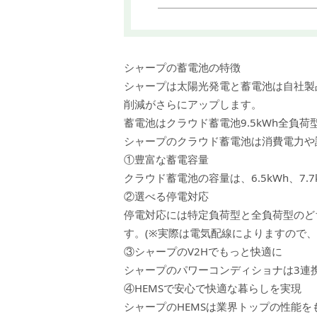
シャープの蓄電池の特徴
シャープは太陽光発電と蓄電池は自社製
削減がさらにアップします。
蓄電池はクラウド蓄電池9.5kWh全負荷
シャープのクラウド蓄電池は消費電力や
①豊富な蓄電容量
クラウド蓄電池の容量は、6.5kWh、7.7kW
②選べる停電対応
停電対応には特定負荷型と全負荷型のど
す。(※実際は電気配線によりますので、
③シャープのV2Hでもっと快適に
シャープのパワーコンディショナは3連
④HEMSで安心で快適な暮らしを実現
シャープのHEMSは業界トップの性能