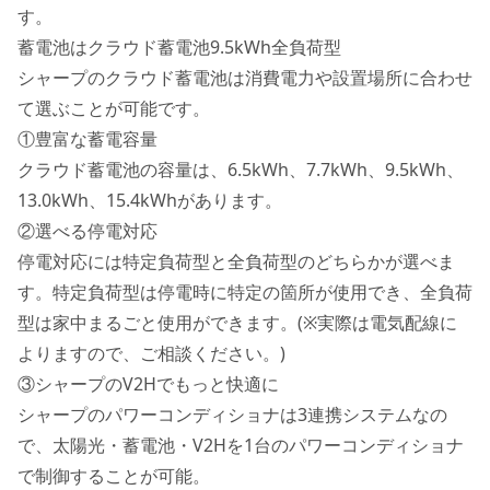
す。
蓄電池はクラウド蓄電池9.5kWh全負荷型
シャープのクラウド蓄電池は消費電力や設置場所に合わせ
て選ぶことが可能です。
①豊富な蓄電容量
クラウド蓄電池の容量は、6.5kWh、7.7kWh、9.5kWh、
13.0kWh、15.4kWhがあります。
②選べる停電対応
停電対応には特定負荷型と全負荷型のどちらかが選べま
す。特定負荷型は停電時に特定の箇所が使用でき、全負荷
型は家中まるごと使用ができます。(※実際は電気配線に
よりますので、ご相談ください。)
③シャープのV2Hでもっと快適に
シャープのパワーコンディショナは3連携システムなの
で、太陽光・蓄電池・V2Hを1台のパワーコンディショナ
で制御することが可能。