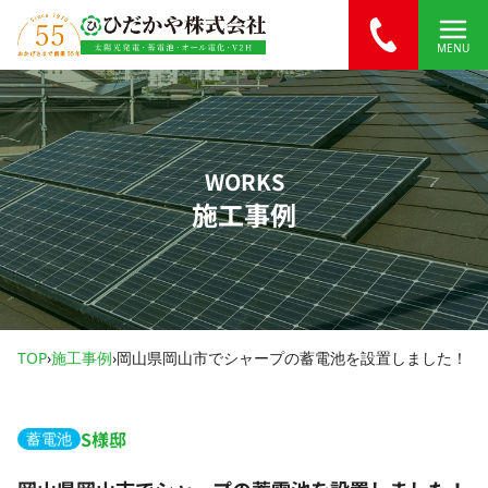
内容をスキップ
MENU
WORKS
施工事例
TOP
›
施工事例
›
岡山県岡山市でシャープの蓄電池を設置しました！
S様邸
蓄電池