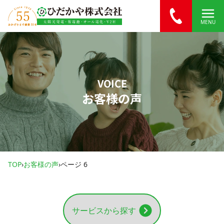
内容をスキップ
MENU
VOICE
お客様の声
TOP
›
お客様の声
›
ページ 6