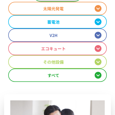
太陽光発電
蓄電池
V2H
エコキュート
その他設備
すべて