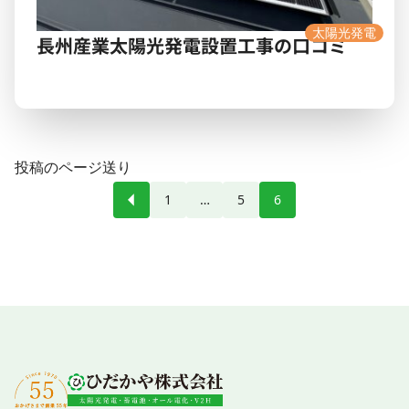
太陽光発電
長州産業太陽光発電設置工事の口コミ
投稿のページ送り
1
…
5
6